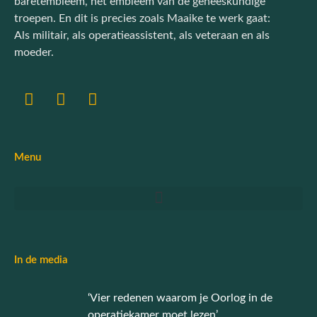
baretembleem, hét embleem van de geneeskundige
troepen. En dit is precies zoals Maaike te werk gaat:
Als militair, als operatieassistent, als veteraan en als
moeder.
Menu
In de media
‘Vier redenen waarom je Oorlog in de
operatiekamer moet lezen’