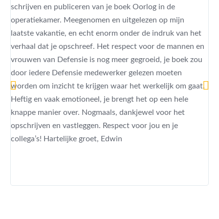
schrijven en publiceren van je boek Oorlog in de
ui
operatiekamer. Meegenomen en uitgelezen op mijn
ik
laatste vakantie, en echt enorm onder de indruk van het
pa
verhaal dat je opschreef. Het respect voor de mannen en
va
vrouwen van Defensie is nog meer gegroeid, je boek zou
mi
door iedere Defensie medewerker gelezen moeten
de
worden om inzicht te krijgen waar het werkelijk om gaat.
je
Heftig en vaak emotioneel, je brengt het op een hele
ei
knappe manier over. Nogmaals, dankjewel voor het
ma
opschrijven en vastleggen. Respect voor jou en je
hi
collega’s! Hartelijke groet, Edwin
ro
na
ge
pe