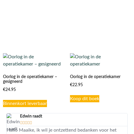
Oorlog in de operatiekamer –
Oorlog in de operatiekamer
gesigneerd
€
22.95
€
24.95
Koop dit boek
Binnenkort leverbaar
Edwin raadt





Hallo Maaike, ik wil je ontzettend bedanken voor het
…G