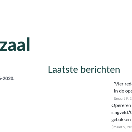
Oorlog in de operatiekamer
Projecten
In de media
Lezi
zaal
Laatste berichten
-2020.
‘Vier re
in de op
maart 9, 
Opereren 
slagveld:‘
gebakken t
maart 9, 20