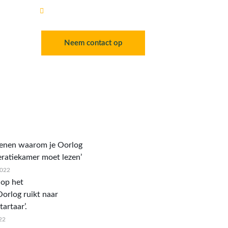
info@maaikehoogewoning.nl
ngen
Neem contact op
denen waarom je Oorlog
eratiekamer moet lezen’
2022
op het
Oorlog ruikt naar
artaar’.
22