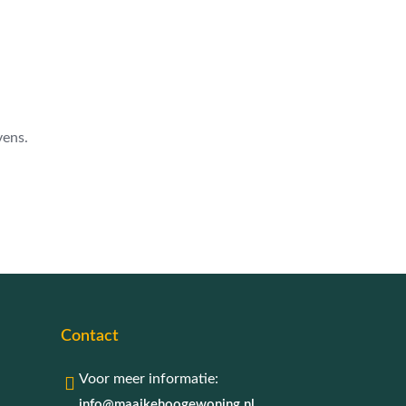
vens.
Contact
Voor meer informatie:
info@maaikehoogewoning.nl