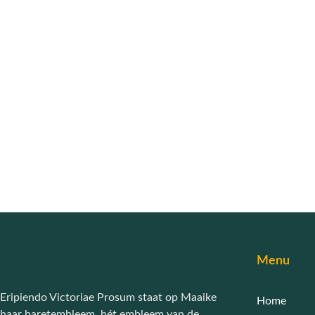
Menu
Eripiendo Victoriae Prosum staat op Maaike
Home
haar baretembleem, hét embleem van de