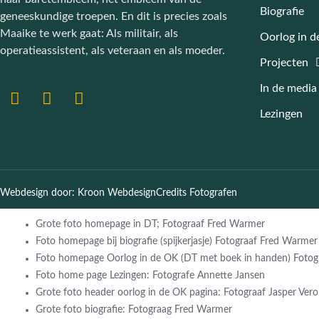
Biografie
geneeskundige troepen. En dit is precies zoals
Maaike te werk gaat: Als militair, als
Oorlog in d
operatieassistent, als veteraan en als moeder.
Projecten
In de media
Lezingen
Webdesign door: Kroon Webdesign
Credits Fotografen
Grote foto homepage in DT; Fotograaf Fred Warmer
Foto homepage bij biografie (spijkerjasje) Fotograaf Fred Warmer
Foto homepage Oorlog in de OK (DT met boek in handen) Fotog
Foto home page Lezingen: Fotografe Annette Jansen
Grote foto header oorlog in de OK pagina: Fotograaf Jasper Ver
Grote foto biografie: Fotograag Fred Warmer